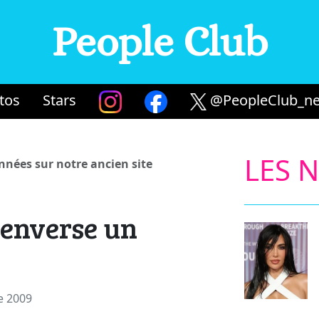
People Club
tos
Stars
@PeopleClub_ne
LES 
années sur notre ancien site
enverse un
e 2009