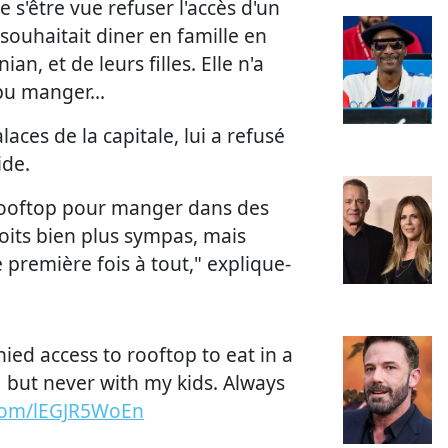
 s'être vue refuser l'accès d'un
 souhaitait diner en famille en
n, et de leurs filles. Elle n'a
pu manger...
aces de la capitale, lui a refusé
ide.
u rooftop pour manger dans des
oits bien plus sympas, mais
e première fois à tout," explique-
ied access to rooftop to eat in a
 but never with my kids. Always
.com/lEGJR5WoEn