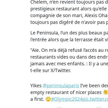
Chelem, n'en revient toujours pas de
prestigieux restaurant alors qu'elle
compagnie de son mari, Alexis Ohania
toujours pas digéré de n'avoir pas 
Le Peninsula, l'un des plus beaux pal
l'entrée alors que la terrasse était v
"Aïe. On m’a déjà refusé l’accès a
restaurants vides ou dans des endr
jamais avec mes enfants. : Il y a un
t-elle sur X/Twitter.
Yikes
@peninsulaparis
I’ve been den
empty restaurant of nicer places 🫠
a first. 🙄
#Olympic2024
pic.twitter