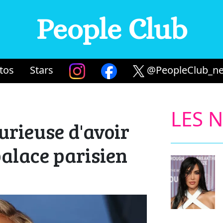
People Club
tos
Stars
@PeopleClub_ne
LES 
urieuse d'avoir
palace parisien