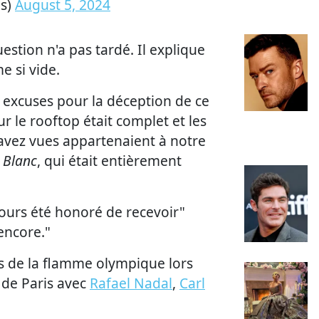
ms)
August 5, 2024
estion n'a pas tardé. Il explique
e si vide.
s excuses pour la déception de ce
r le rooftop était complet et les
avez vues appartenaient à notre
 Blanc
, qui était entièrement
ujours été honoré de recevoir"
encore."
is de la flamme olympique lors
 de Paris avec
Rafael Nadal
,
Carl