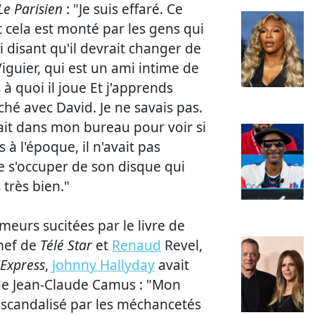
Le Parisien
: "Je suis effaré. Ce
 cela est monté par les gens qui
i disant qu'il devrait changer de
iguier, qui est un ami intime de
à quoi il joue Et j'apprends
ché avec David. Je ne savais pas.
était dans mon bureau pour voir si
 à l'époque, il n'avait pas
 de s'occuper de son disque qui
 très bien."
meurs sucitées par le livre de
chef de
Télé Star
et
Renaud
Revel,
'Express
,
Johnny Hallyday
avait
 de Jean-Claude Camus : "Mon
s scandalisé par les méchancetés