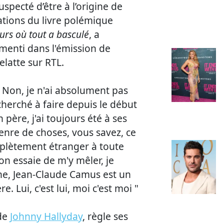
suspecté d’être à l’origine de
ations du livre polémique
ours où tout a basculé
, a
enti dans l'émission de
latte sur RTL.
x. Non, je n'ai absolument pas
i cherché à faire depuis le début
 père, j'ai toujours été à ses
genre de choses, vous savez, ce
mplètement étranger à toute
 on essaie de m'y mêler, je
ne, Jean-Claude Camus est un
Lui, c'est lui, moi c'est moi "
 de
Johnny Hallyday
, règle ses