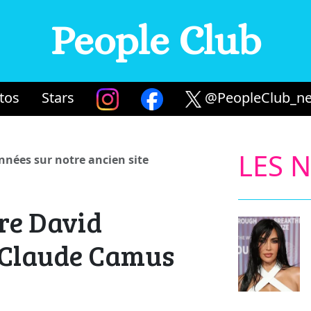
People Club
tos
Stars
@PeopleClub_ne
LES 
années sur notre ancien site
tre David
-Claude Camus