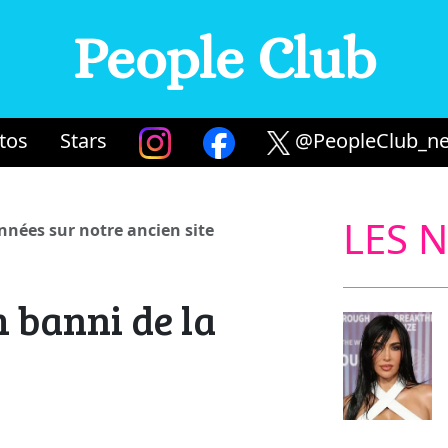
People Club
tos
Stars
@PeopleClub_ne
LES 
années sur notre ancien site
 banni de la