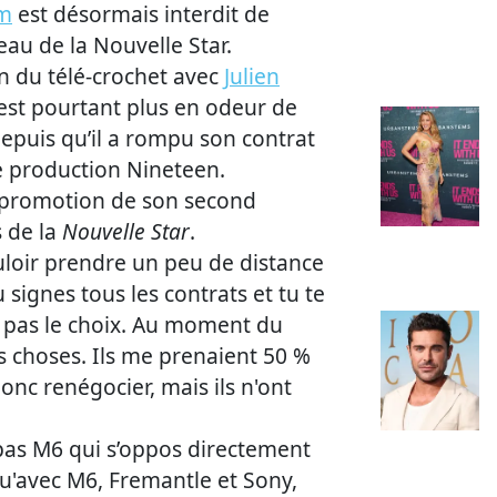
em
est désormais interdit de
teau de la Nouvelle Star.
n du télé-crochet avec
Julien
n’est pourtant plus en odeur de
epuis qu’il a rompu son contrat
de production Nineteen.
a promotion de son second
s de la
Nouvelle Star
.
loir prendre un peu de distance
 signes tous les contrats et tu te
 pas le choix. Au moment du
s choses. Ils me prenaient 50 %
donc renégocier, mais ils n'ont
 pas M6 qui s’oppos directement
qu'avec M6, Fremantle et Sony,