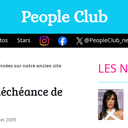
People Club
tos
Stars
@PeopleClub_ne
LES 
années sur notre ancien site
déchéance de
llet 2009