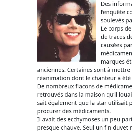
Des inform
l’enquête c
soulevés pa
Le corps d
de traces d
causées par
médicament
marques éta
anciennes. Certaines sont à mettre 
réanimation dont le chanteur a été l
De nombreux flacons de médicament
retrouvés dans la maison qu’il loua
sait également que la star utilisai
procurer des médicaments.
Il avait des ecchymoses un peu part
presque chauve. Seul un fin duvet r