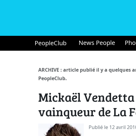
News People
Pho
PeopleClub
ARCHIVE : article publié il y a quelques 
.
PeopleClub
Mickaël Vendetta
vainqueur de La F
Publié le 12 avril 201