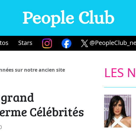
People Club
tos
Stars
@PeopleClub_ne
LES 
années sur notre ancien site
 grand
erme Célébrités
0