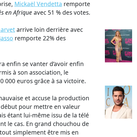
rise,
Mickaël Vendetta
remporte
és en Afrique
avec 51 % des votes.
arvet
arrive loin derrière avec
Basso
remporte 22% des
a enfin se vanter d’avoir enfin
rmis à son association, le
 000 euros grâce à sa victoire.
 mauvaise et accuse la production
e début pour mettre en valeur
mais étant lui-même issu de la télé
uvent le cas. En grand chouchou de
l tout simplement être mis en