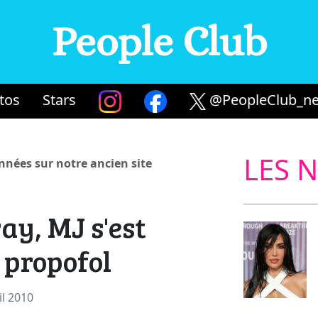
People Club
tos
Stars
@PeopleClub_ne
LES 
années sur notre ancien site
y, MJ s'est
 propofol
il 2010