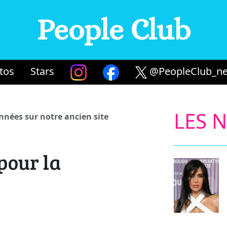
People Club
tos
Stars
@PeopleClub_ne
LES 
années sur notre ancien site
pour la