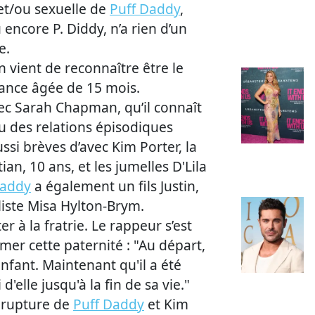
et/ou sexuelle de
Puff Daddy
,
encore P. Diddy, n’a rien d’un
e.
 vient de reconnaître être le
hance âgée de 15 mois.
vec Sarah Chapman, qu’il connaît
eu des relations épisodiques
ssi brèves d’avec Kim Porter, la
ian, 10 ans, et les jumelles D'Lila
Daddy
a également un fils Justin,
yliste Misa Hylton-Brym.
er à la fratrie. Le rappeur s’est
mer cette paternité : "Au départ,
enfant. Maintenant qu'il a été
d'elle jusqu'à la fin de sa vie."
 rupture de
Puff Daddy
et Kim