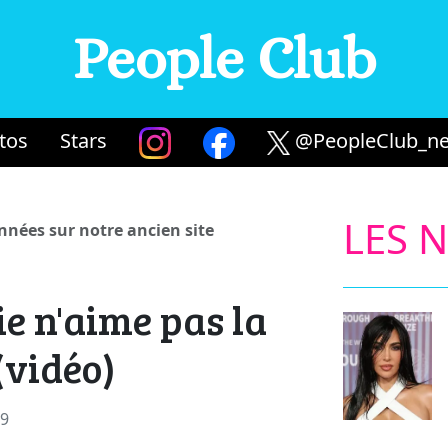
People Club
tos
Stars
@PeopleClub_ne
LES 
années sur notre ancien site
ie n'aime pas la
(vidéo)
09