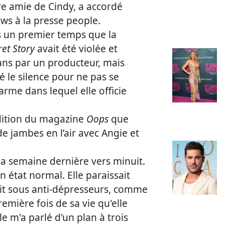
re amie de Cindy, a accordé
ews à la presse people.
ns un premier temps que la
ret Story
avait été violée et
ans par un producteur, mais
dé le silence pour ne pas se
rme dans lequel elle officie
édition du magazine
Oops
que
de jambes en l’air avec Angie et
 la semaine dernière vers minuit.
n état normal. Elle paraissait
était sous anti-dépresseurs, comme
remière fois de sa vie qu'elle
 m'a parlé d'un plan à trois