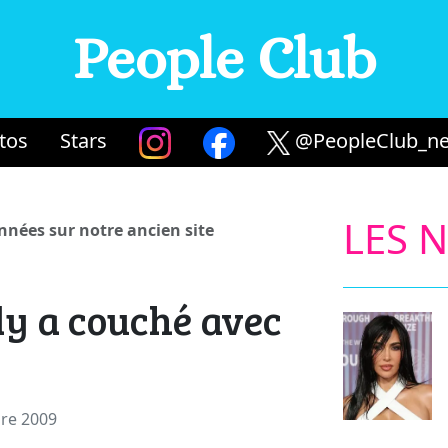
People Club
tos
Stars
@PeopleClub_ne
LES 
années sur notre ancien site
dy a couché avec
bre 2009