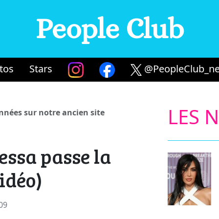
People Club
tos
Stars
@PeopleClub_ne
LES 
années sur notre ancien site
essa passe la
idéo)
009