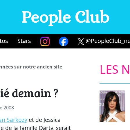
People Club
tos
Stars
@PeopleClub_ne
LES 
années sur notre ancien site
ié demain ?
re 2008
an Sarkozy
et de Jessica
e de la famille Darty, serait