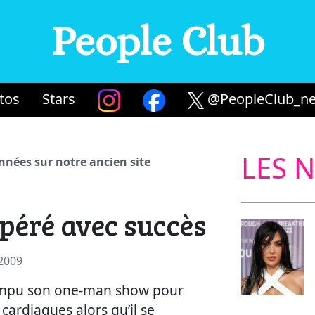
People Club
tos
Stars
@PeopleClub_ne
LES 
années sur notre ancien site
péré avec succès
 2009
rompu son one-man show pour
cardiaques alors qu’il se