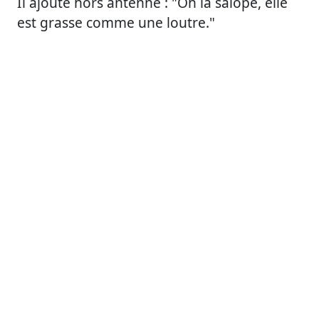
Il ajoute hors antenne : "Oh la salope, elle
est grasse comme une loutre."