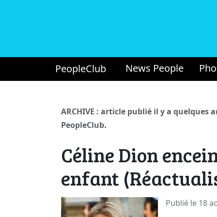
News People
Pho
PeopleClub
ARCHIVE : article publié il y a quelques 
.
PeopleClub
Céline Dion encei
enfant (Réactuali
Publié le 18 a