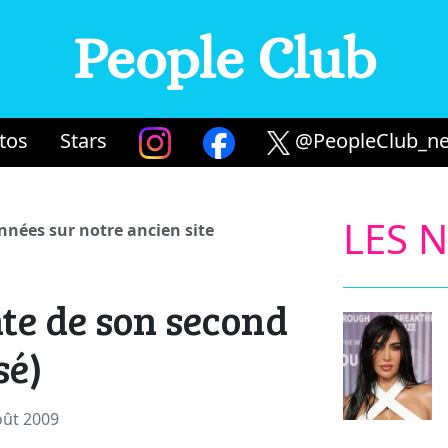
People Club
tos
Stars
@PeopleClub_ne
LES 
années sur notre ancien site
nte de son second
sé)
oût 2009